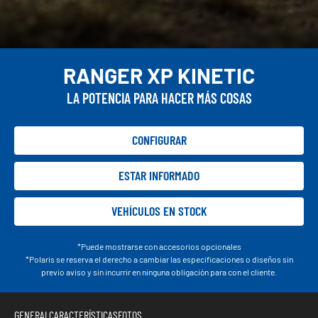
RANGER XP KINETIC
LA POTENCIA PARA HACER MÁS COSAS
CONFIGURAR
ESTAR INFORMADO
VEHÍCULOS EN STOCK
*Puede mostrarse con accesorios opcionales
*Polaris se reserva el derecho a cambiar las especificaciones o diseños sin
previo aviso y sin incurrir en ninguna obligación para con el cliente.
GENERAL
CARACTERÍSTICAS
FOTOS