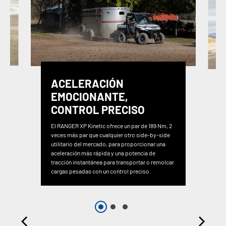
ACELERACIÓN
EMOCIONANTE,
CONTROL PRECISO
El RANGER XP Kinetic ofrece un par de 189 Nm, 2
veces más par que cualquier otro side-by-side
utilitario del mercado, para proporcionar una
aceleración más rápida y una potencia de
tracción instantánea para transportar o remolcar
cargas pesadas con un control preciso.